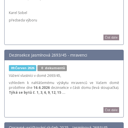
Karel Sobel
předseda výboru
Číst dále
Dezinsekce Jasmínová 2693/45 - mravenci
09.Červen 2026
0
dokumentů
Vážení vlastníci v domě 2693/45,
vzhledem k nahlášemému výskytu mravenců ve Vašem domě
proběhne dne
16.6.2026
dezinsekce v části domu (levá stoupačka).
Týká se bytů č. 1, 3, 6, 9, 12, 15 ...
Číst dále
Opravné vyúčtování služeb 2025 - Jasmínová 2693/45