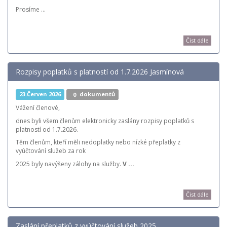
Prosíme ...
Číst dále
Rozpisy poplatků s platností od 1.7.2026 Jasmínová
23.Červen 2026
0
dokumentů
Vážení členové,
dnes byli všem členům elektronicky zaslány rozpisy poplatků s
platností od 1.7.2026.
Těm členům, kteří měli nedoplatky nebo nízké přeplatky z
vyúčtování služeb za rok
2025 byly navýšeny zálohy na služby.
V ...
Číst dále
Zaslání přeplatků z vyúčtování služeb 2025