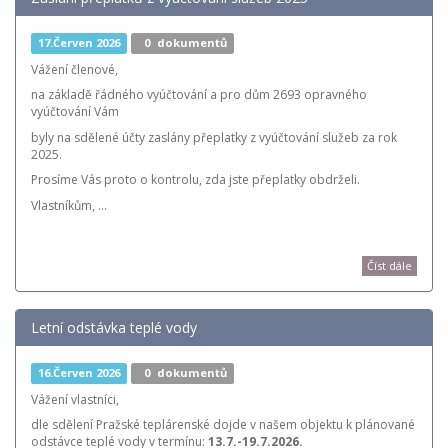
17.Červen 2026
0
dokumentů
Vážení členové,
na základě řádného vyúčtování a pro dům 2693 opravného
vyúčtování Vám
byly na sdělené účty zaslány přeplatky z vyúčtování služeb za rok
2025.
Prosíme Vás proto o kontrolu, zda jste přeplatky obdrželi.
Vlastníkům, ...
Číst dále
Letní odstávka teplé vody
16.Červen 2026
0
dokumentů
Vážení vlastníci,
dle sdělení Pražské teplárenské dojde v našem objektu k plánované
odstávce teplé vody v termínu:
13.7.-19.7.2026.