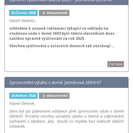
02.Červen 2026
0
dokumentů
Vážení vlastníci,
vzhledem k uznané reklamaci týkající se nákladu na
studenou vodu v domě 2693 bylo těmto vlastníkům dnes
zasláno opravné vyúčtování za rok 2025.
Všechna vyúčtování v ostatních domech tak zůstávají ...
Číst dále
Zprovoznění výtahu v domě Jasmínová 2694/47
26.Květen 2026
0
dokumentů
Vážení členové,
dnes byl po plánované odstávce plně zprovozněn výtah v domě
2694/47. Prosíme všechny uživatele výtahu o šetrné a odpovědné
zacházení s výtahem, aby sloužil co nejdéle bez nutnosti dalších
odstávek.