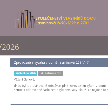
/2026
Zprovoznění výtahu v domě Jasmínová 2694/47
26.Květen 2026
0
dokumentů
Vážení členové,
dnes byl po plánované odstávce plně zprovozněn výtah v domě 2
šetrné a odpovědné zacházení s výtahem, aby sloužil co nejdéle bez