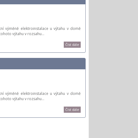
tní výměně elektroinstalace u výtahu v domě
tohoto výtahu v rozsahu…
Číst dále
tní výměně elektroinstalace u výtahu v domě
tohoto výtahu v rozsahu…
Číst dále