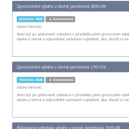
Zprovoznění výtahu v domě Jasmínová 2695/49
26.Květen 2026
0
dokumentů
Vážení členové,
dnes byl po plánované odstávce v předstihu plně zprovozněn výta
výtahu o šetrné a odpovědné zacházení s výtahem, aby sloužil co ne
Zprovoznění výtahu v domě Jasmínová 2701/59
18.Květen 2026
0
dokumentů
Vážení členové,
dnes byl po plánované odstávce v předstihu plně zprovozněn výta
výtahu o šetrné a odpovědné zacházení s výtahem, aby sloužil co ne
Plánovaná odstávka výtahu v domě Jasmínová 2695/49