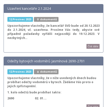
Uzavření kanceláře 2.1.2024
12.Prosinec 2023
0
dokumentů
Upozorňujeme vlastníky, že kancelář SVD
bude od 20.12.2023
do 2.1.2024, vč. uzavřena.
Prosíme Vás tedy, abyste své
případné požadavky vyřídili nejpozději do 19.12.2023. V
nezbytných…
Číst dále
Odečty bytových vodoměrů Jasmínová 2690-2701
12.Prosinec 2023
0
dokumentů
Upozorňujeme vlastníky, že v níže uvedených dnech budou
probíhat odečty vodoměrů v bytech. Žádáme Vás proto o
jejich zpřístupnění.
1. kolo odečtů bude probíhat takto:
2690 02. 01.…
Číst dále