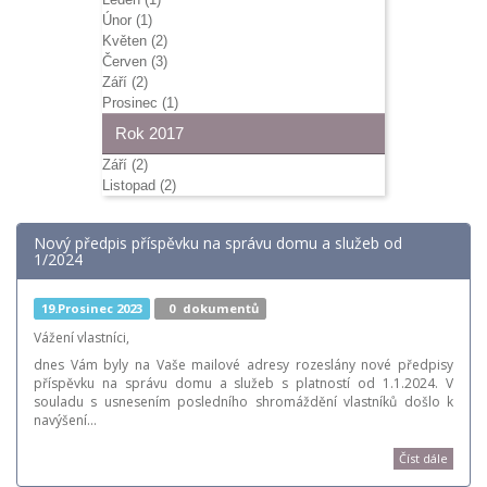
Únor (1)
Květen (2)
Červen (3)
Září (2)
Prosinec (1)
Rok 2017
Září (2)
Listopad (2)
Nový předpis příspěvku na správu domu a služeb od
1/2024
19.Prosinec 2023
0
dokumentů
Vážení vlastníci,
dnes Vám byly na Vaše mailové adresy rozeslány nové předpisy
příspěvku na správu domu a služeb s platností od 1.1.2024. V
souladu s usnesením posledního shromáždění vlastníků došlo k
navýšení…
Číst dále