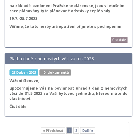
na základě oznámení Pražské teplárenské, jsou v letošním
roce plánovány tyto plánované odstávky teplé vody:
19.7.-25.7.2023
Věříme, že tato nezbytná opatření přijmete s pochopením.
Číst dále
Platba daně z nemovitých věcí za rok 2023
28.Duben 2023
0
dokumentů
Vážení členové,
upozorňujeme Vás na povinnost uhradit daň z nemovitých
věcí
do 31.5.2023
za Vaší bytovou jednotku, kterou máte do
vlastnictví.
Číst dále
« Předchozí
1
2
Další »