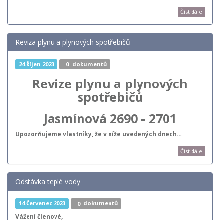
Číst dále
Reviza plynu a plynových spotřebičů
24.Říjen 2023
0
dokumentů
Revize plynu a plynových
spotřebičů
Jasmínová 2690 - 2701
Upozorňujeme vlastníky, že v níže uvedených dnech…
Číst dále
Odstávka teplé vody
14.Červenec 2023
0
dokumentů
Vážení členové,