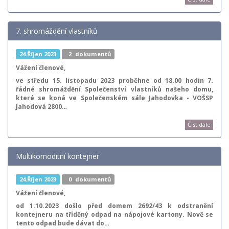
7. shromáždění vlastníků
24.Říjen 2023
2
dokumentů
Vážení členové,
ve středu 15. listopadu 2023 proběhne od 18.00 hodin
7.
řádné shromáždění Společenství vlastníků našeho domu,
které se koná ve Společenském sále Jahodovka - VOŠSP
Jahodová 2800…
Číst dále
Multikomoditní kontejner
24.Říjen 2023
0
dokumentů
Vážení členové,
od 1.10.2023 došlo před domem 2692/43 k odstranění
kontejneru na tříděný odpad na nápojové kartony. Nově se
tento odpad bude dávat do…