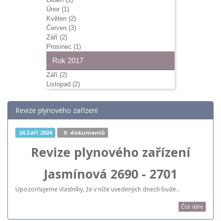
Únor (1)
Květen (2)
Červen (3)
Září (2)
Prosinec (1)
Rok 2017
Září (2)
Listopad (2)
Revize plynového zařízení
24.Září 2024
0
dokumentů
Revize plynového zařízení
Jasmínová 2690 - 2701
Upozorňujeme vlastníky, že v níže uvedených dnech bude…
Číst dále